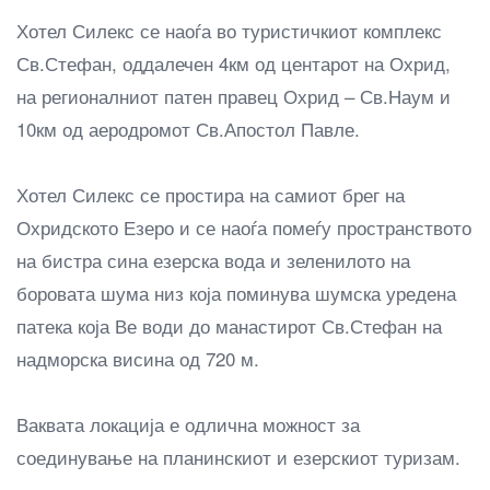
Хотел Силекс се наоѓа во туристичкиот комплекс
Св.Стефан, оддалечен 4км од центарот на Охрид,
на регионалниот патен правец Охрид – Св.Наум и
10км од аеродромот Св.Апостол Павле.
Хотел Силекс се простира на самиот брег на
Охридското Езеро и се наоѓа помеѓу пространството
на бистра сина езерска вода и зеленилото на
боровата шума низ која поминува шумска уредена
патека која Ве води до манастирот Св.Стефан на
надморска висина од 720 м.
Ваквата локација е одлична можност за
соединување на планинскиот и езерскиот туризам.