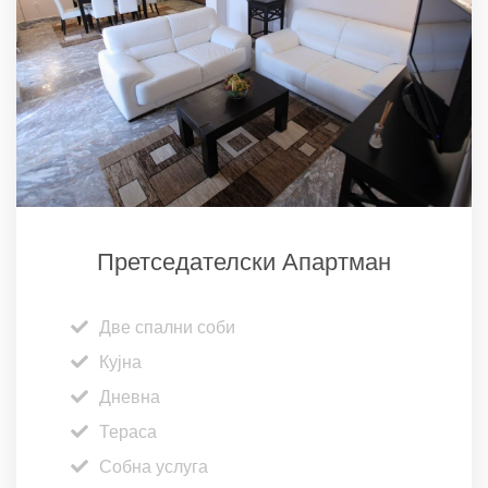
Претседателски Апартман
Две спални соби
Кујна
Дневна
Тераса
Собна услуга