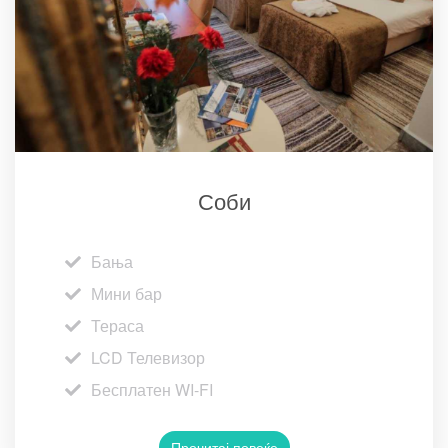
Соби
Бања
Мини бар
Тераса
LCD Телевизор
Бесплатен WI-FI
Прочитај повеќе