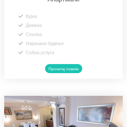
Кујна
Дневна
Спална
Нарачано будење
Собна услуга
Прочитај повеќе