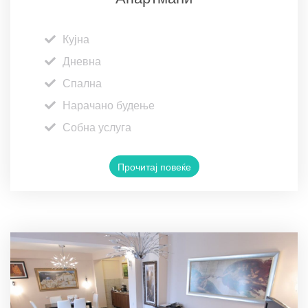
Кујна
Дневна
Спална
Нарачано будење
Собна услуга
Прочитај повеќе