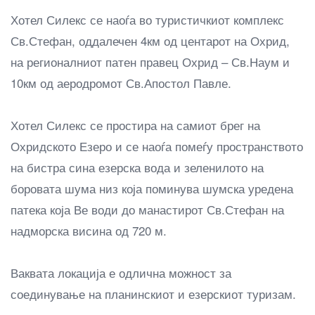
Хотел Силекс се наоѓа во туристичкиот комплекс
Св.Стефан, оддалечен 4км од центарот на Охрид,
на регионалниот патен правец Охрид – Св.Наум и
10км од аеродромот Св.Апостол Павле.
Хотел Силекс се простира на самиот брег на
Охридското Езеро и се наоѓа помеѓу пространството
на бистра сина езерска вода и зеленилото на
боровата шума низ која поминува шумска уредена
патека која Ве води до манастирот Св.Стефан на
надморска висина од 720 м.
Ваквата локација е одлична можност за
соединување на планинскиот и езерскиот туризам.