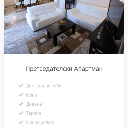
Претседателски Апартман
Две спални соби
Кујна
Дневна
Тераса
Собна услуга