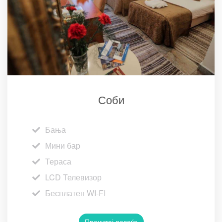
Соби
Бања
Мини бар
Тераса
LCD Телевизор
Бесплатен WI-FI
Прочитај повеќе